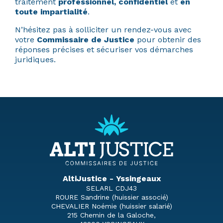
traitement
professionnel, confidentiel
et
en
toute impartialité
.
N’hésitez pas à solliciter un rendez-vous avec
votre
Commissaire de Justice
pour obtenir des
réponses précises et sécuriser vos démarches
juridiques.
AltiJustice - Yssingeaux
SELARL CDJ43
ROURE Sandrine (huissier associé)
CHEVALIER Noémie (huissier salarié)
215 Chemin de la Galoche,