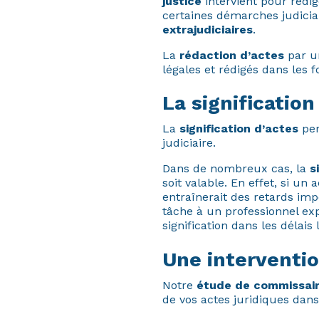
justice
intervient pour rédig
certaines démarches judicia
extrajudiciaires
.
La
rédaction d’actes
par un
légales et rédigés dans les f
La signification
La
signification d’actes
per
judiciaire.
Dans de nombreux cas, la
s
soit valable. En effet, si un
entraînerait des retards impo
tâche à un professionnel exp
signification dans les délais
Une interventio
Notre
étude de commissair
de vos actes juridiques dan