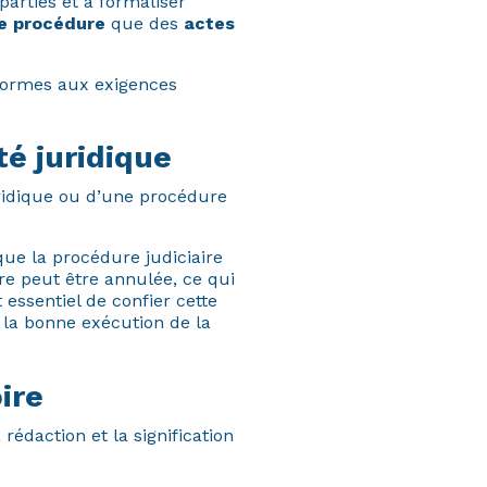
parties et à formaliser
e procédure
que des
actes
nformes aux exigences
té juridique
ridique ou d’une procédure
que la procédure judiciaire
ure peut être annulée, ce qui
 essentiel de confier cette
 la bonne exécution de la
ire
rédaction et la signification