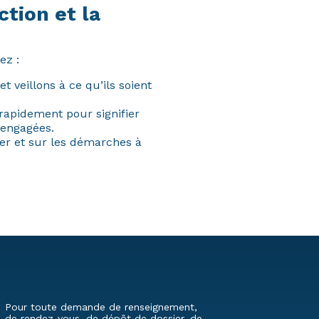
ction et la
ez :
t veillons à ce qu’ils soient
rapidement pour signifier
 engagées.
ter et sur les démarches à
Pour toute demande de renseignement,
de rendez-vous, de dépôt de dossier, de