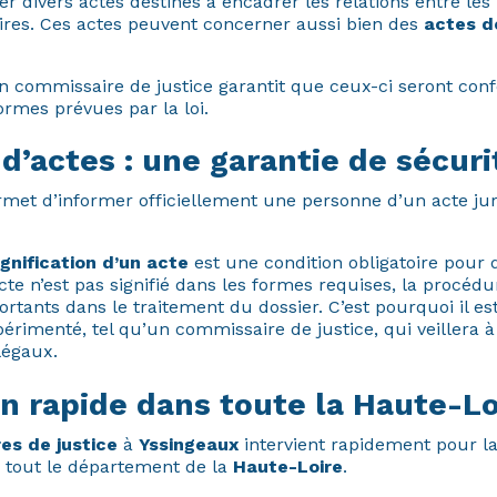
er divers actes destinés à encadrer les relations entre les 
ires. Ces actes peuvent concerner aussi bien des
actes d
 commissaire de justice garantit que ceux-ci seront co
ormes prévues par la loi.
 d’actes : une garantie de sécuri
met d’informer officiellement une personne d’un acte ju
ignification d’un acte
est une condition obligatoire pour 
 acte n’est pas signifié dans les formes requises, la procéd
rtants dans le traitement du dossier. C’est pourquoi il est
érimenté, tel qu’un commissaire de justice, qui veillera à
 légaux.
n rapide dans toute la Haute-Lo
es de justice
à
Yssingeaux
intervient rapidement pour la 
s tout le département de la
Haute-Loire
.