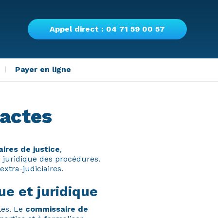
Appel direct : 04 71 59 00 57
Payer en ligne
’actes
ires de justice
,
é juridique des procédures.
xtra-judiciaires.
e et juridique
les. Le
commissaire de